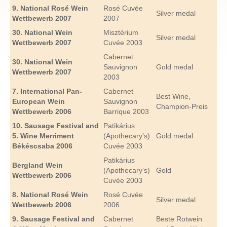
9.
National
Rosé
Wein
Rosé Cuvée
Silver medal
Wettbewerb
2007
2007
30. National
Wein
Misztérium
Silver medal
Wettbewerb
2007
Cuvée 2003
Cabernet
30. National
Wein
Sauvignon
Gold medal
Wettbewerb
2007
2003
7. International Pan-
Cabernet
Best Wine,
European
Wein
Sauvignon
Champion-Preis
Wettbewerb
2006
Barrique 2003
10. Sausage Festival and
Patikárius
5. Wine Merriment
(Apothecary’s)
Gold medal
Békéscsaba 2006
Cuvée 2003
Patikárius
Bergland
Wein
(Apothecary’s)
Gold
Wettbewerb
2006
Cuvée 2003
8. National Rosé
Wein
Rosé Cuvée
Silver medal
Wettbewerb
2006
2006
9. Sausage Festival and
Cabernet
Beste Rotwein