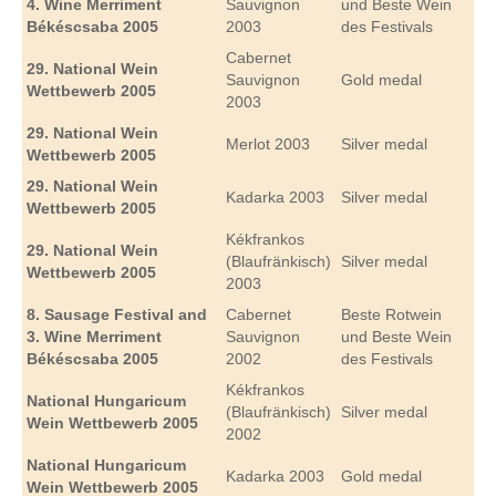
4. Wine Merriment
Sauvignon
und Beste Wein
Békéscsaba 2005
2003
des Festivals
Cabernet
29. National
Wein
Sauvignon
Gold medal
Wettbewerb
2005
2003
29. National
Wein
Merlot 2003
Silver medal
Wettbewerb
2005
29. National
Wein
Kadarka 2003
Silver medal
Wettbewerb
2005
Kékfrankos
29. National
Wein
(Blaufränkisch)
Silver medal
Wettbewerb
2005
2003
8. Sausage Festival and
Cabernet
Beste Rotwein
3. Wine Merriment
Sauvignon
und Beste Wein
Békéscsaba 2005
2002
des Festivals
Kékfrankos
National Hungaricum
(Blaufränkisch)
Silver medal
Wein Wettbewerb
2005
2002
National Hungaricum
Kadarka 2003
Gold medal
Wein Wettbewerb
2005