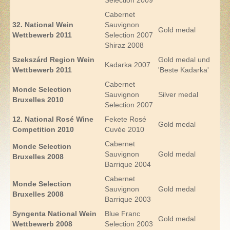
Selection 2009
Cabernet
32. National Wein
Sauvignon
Gold medal
Wettbewerb 2011
Selection 2007
Shiraz 2008
Szekszárd Region
Wein
Gold medal und
Kadarka 2007
Wettbewerb
2011
'Beste Kadarka'
Cabernet
Monde Selection
Sauvignon
Silver medal
Bruxelles 2010
Selection 2007
12. National Rosé Wine
Fekete Rosé
Gold medal
Competition 2010
Cuvée 2010
Cabernet
Monde Selection
Sauvignon
Gold medal
Bruxelles
2008
Barrique 2004
Cabernet
Monde Selection
Sauvignon
Gold medal
Bruxelles 2008
Barrique 2003
Syngenta National
Wein
Blue Franc
Gold medal
Wettbewerb
2008
Selection 2003