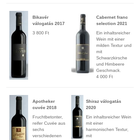
Bikavér
Cabernet franc
válogatás 2017
selection 2021
3 800 Ft
Ein inhaltsreicher
Wein mit einer
milden Textur und
mit
Schwarzkirsche
und Himbeere
Geschmack.
4 000 Ft
Apotheker
Shiraz válogatás
cuvée 2018
2020
Fruchtbetonter,
Ein inhaltsreicher Wein
reifer Cuvée aus
mit einer
sechs
harmonischen Textur,
verschiedenen
mit