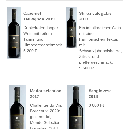
Cabernet
Shiraz válogatás
sauvignon 2019
2017
Dunkelroter, langer
Ein inhaltsreicher Wein
Wein mit reifem
mit einer
Tannin und
harmonischen Textur,
Himbeeregeschmack.
mit
5 200 Ft
Schwarzjohannisbeere,
Zitrus- und
pfeffergeschmack.
5 500 Ft
Merlot selection
Sangiovese
2017
2018
Challenge du Vin,
8 000 Ft
Bordeaux, 2020:
gold medal,
Monde Selection
Bruxelles, 2019: