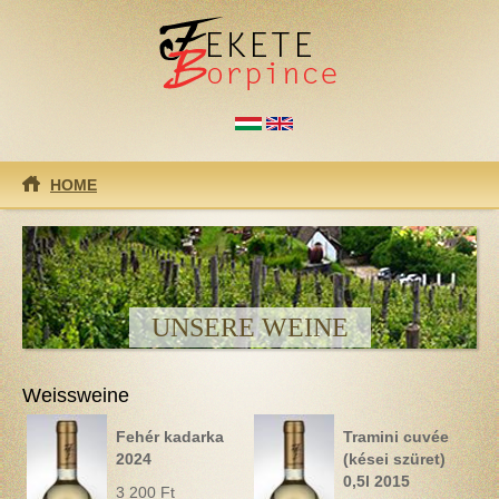
Direkt zum Inhalt
HOME
UNSERE WEINE
Weissweine
Fehér kadarka
Tramini cuvée
2024
(kései szüret)
0,5l 2015
3 200 Ft