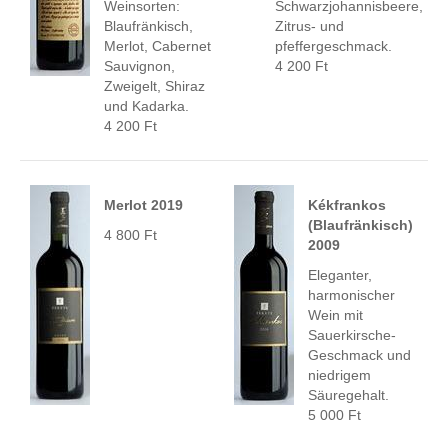
Weinsorten:
Schwarzjohannisbeere,
Blaufränkisch,
Zitrus- und
Merlot, Cabernet
pfeffergeschmack.
Sauvignon,
4 200 Ft
Zweigelt, Shiraz
und Kadarka.
4 200 Ft
Merlot 2019
Kékfrankos
(Blaufränkisch)
4 800 Ft
2009
Eleganter,
harmonischer
Wein mit
Sauerkirsche-
Geschmack und
niedrigem
Säuregehalt.
5 000 Ft