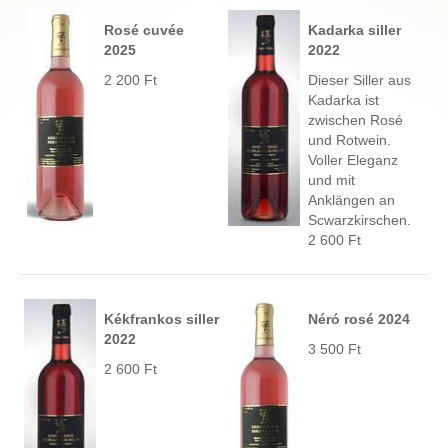
Rosé cuvée
Kadarka siller
2025
2022
2 200 Ft
Dieser Siller aus
Kadarka ist
zwischen Rosé
und Rotwein.
Voller Eleganz
und mit
Anklängen an
Scwarzkirschen.
2 600 Ft
Kékfrankos siller
Néró rosé 2024
2022
3 500 Ft
2 600 Ft