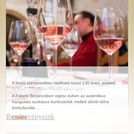
A festői környezetben található közel 130 éves, eredeti
építésű, 270 méter hosszú pince igazi...
A Fekete Borpincében egész évben az autentikus
Tovább
hangulatú szokásos borkóstolók mellett időről-időre
borkulturális...
Rendezvényeink
Tovább