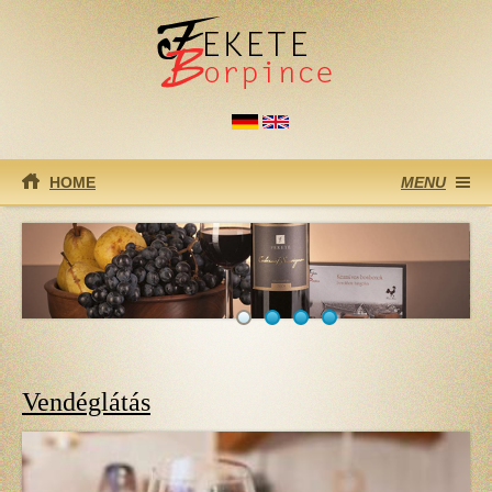
Ugrás a tartalomra
HOME
MENU
Vendéglátás