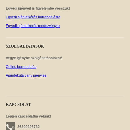
Egyedi igényeit is figyelembe vesszük!
Egyedi ajánlatkérés borrendelésre
Egyedi ajánlatkérés rendezvényre
SZOLGÁLTATÁSOK
Vegye igénybe szolgáltatásainkat!
Online borrendelés
Ajándékutalvány igénylés
KAPCSOLAT
Lépjen kapcsolatba velünk!
36309295732