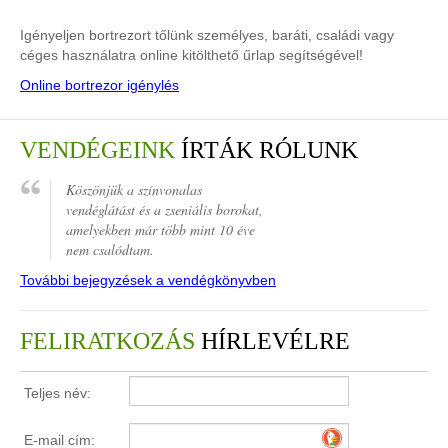
Igényeljen bortrezort tőlünk személyes, baráti, családi vagy
céges használatra online kitölthető űrlap segítségével!
Online bortrezor igénylés
VENDÉGEINK
ÍRTÁK RÓLUNK
Köszönjük a színvonalas
vendéglátást és a zseniális borokat,
amelyekben már több mint 10 éve
nem csalódtam.
További bejegyzések a vendégkönyvben
FELIRATKOZÁS
HÍRLEVÉLRE
Teljes név:
E-mail cím: