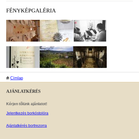
FÉNYKÉPGALÉRIA
JELENLEGI HELY
Címlap
AJÁNLATKÉRÉS
Kérjen tőlünk ajánlatot!
Jelentkezés borkóstolóra
Ajánlatkérés bortrezorra