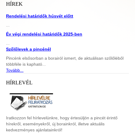
HÍREK
Rendelési határidők húsvét előtt
...
Év végi rendelési határidők 2025-ben
...
Szőlőlevek a pincénél
Pincénk elsősorban a borairól ismert, de aktuálisan szőlőléből
többféle is kapható...
Tovább...
HÍRLEVÉL
Iratkozzon fel hírlevelünkre, hogy értesüljön a pincét érintő
hírekről, eseményekről, új borainkról, illetve aktuális
kedvezményes ajánlatainkról!