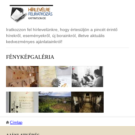
Iratkozzon fel hírlevelünkre, hogy értesüljön a pincét érintő
hírekről, eseményekről, új borainkról, illetve aktuális
kedvezményes ajánlatainkról!
FÉNYKÉPGALÉRIA
JELENLEGI HELY
Címlap