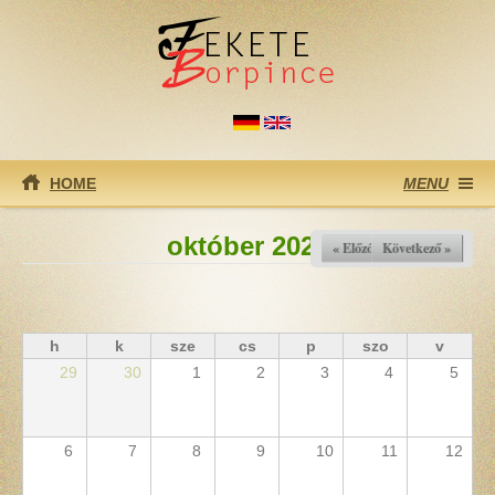
Ugrás a tartalomra
HOME
MENU
október 2025
« Előző
Következő »
h
k
sze
cs
p
szo
v
29
30
1
2
3
4
5
6
7
8
9
10
11
12