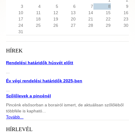
1
2
3
4
5
6
7
8
9
10
11
12
13
14
15
16
17
18
19
20
21
22
23
24
25
26
27
28
29
30
31
HÍREK
Rendelési határidők húsvét előtt
...
Év végi rendelési határidők 2025-ben
...
Szőlőlevek a pincénél
Pincénk elsősorban a borairól ismert, de aktuálisan szőlőléből
többféle is kapható...
Tovább...
HÍRLEVÉL