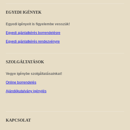
EGYEDI
IGÉNYEK
Egyedi igényeit is figyelembe vesszük!
Egyedi ajánlatkérés borrendelésre
Egyedi ajánlatkérés rendezvényre
SZOLGÁLTATÁSOK
Vegye igénybe szolgáltatásainkat!
Online borrendelés
Ajándékutalvány igénylés
KAPCSOLAT