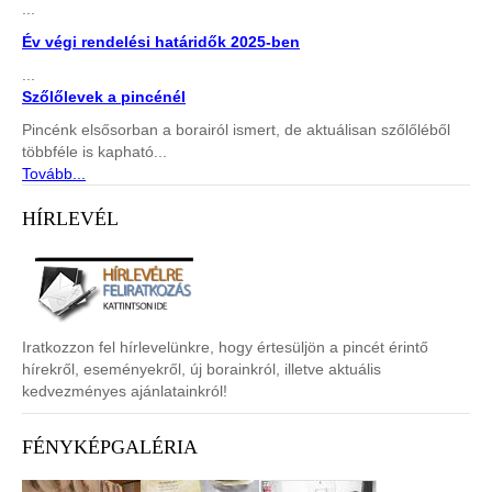
...
Év végi rendelési határidők 2025-ben
...
Szőlőlevek a pincénél
Pincénk elsősorban a borairól ismert, de aktuálisan szőlőléből
többféle is kapható...
Tovább...
HÍRLEVÉL
Iratkozzon fel hírlevelünkre, hogy értesüljön a pincét érintő
hírekről, eseményekről, új borainkról, illetve aktuális
kedvezményes ajánlatainkról!
FÉNYKÉPGALÉRIA