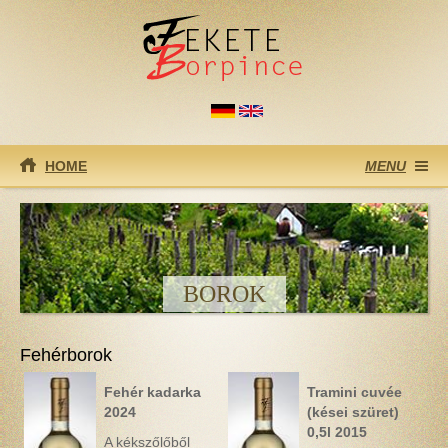
Ugrás a tartalomra
HOME
MENU
BOROK
Fehérborok
Fehér kadarka
Tramini cuvée
2024
(kései szüret)
0,5l 2015
A kékszőlőből