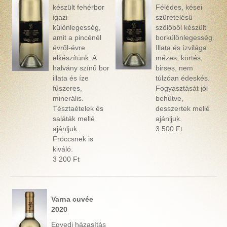
készült fehérbor
Félédes, kései
igazi
szüretelésű
különlegesség,
szőlőből készült
amit a pincénél
borkülönlegesség.
évről-évre
Illata és ízvilága
elkészítünk. A
mézes, körtés,
halvány színű bor
birses, nem
illata és íze
túlzóan édeskés.
fűszeres,
Fogyasztását jól
minerális.
behűtve,
Tésztaételek és
desszertek mellé
saláták mellé
ajánljuk.
ajánljuk.
3 500 Ft
Fröccsnek is
kiváló.
3 200 Ft
Varna cuvée
2020
Egyedi házasítás