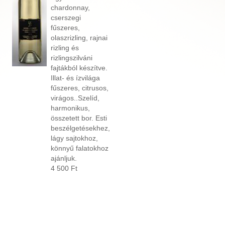
chardonnay,
cserszegi
fűszeres,
olaszrizling, rajnai
rizling és
rizlingszilváni
fajtákból készítve.
Illat- és ízvilága
fűszeres, citrusos,
virágos..Szelíd,
harmonikus,
összetett bor. Esti
beszélgetésekhez,
lágy sajtokhoz,
könnyű falatokhoz
ajánljuk.
4 500 Ft