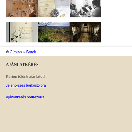
JELENLEGI HELY
Címlap
»
Borok
AJÁNLATKÉRÉS
Kérjen tőlünk ajánlatot!
Jelentkezés borkóstolóra
Ajánlatkérés bortrezorra