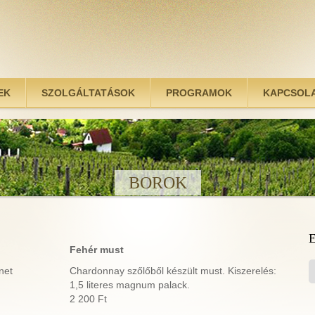
EK
SZOLGÁLTATÁSOK
PROGRAMOK
KAPCSOL
BOROK
Fehér must
net
Chardonnay szőlőből készült must. Kiszerelés:
1,5 literes magnum palack.
2 200 Ft