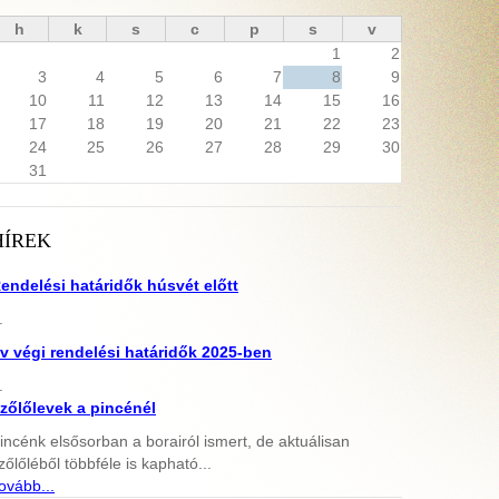
h
k
s
c
p
s
v
1
2
3
4
5
6
7
8
9
10
11
12
13
14
15
16
17
18
19
20
21
22
23
24
25
26
27
28
29
30
31
HÍREK
endelési határidők húsvét előtt
.
v végi rendelési határidők 2025-ben
.
zőlőlevek a pincénél
incénk elsősorban a borairól ismert, de aktuálisan
zőlőléből többféle is kapható...
ovább...