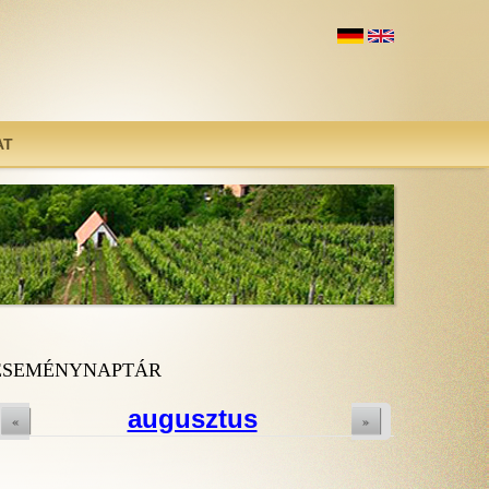
AT
ESEMÉNYNAPTÁR
augusztus
«
»