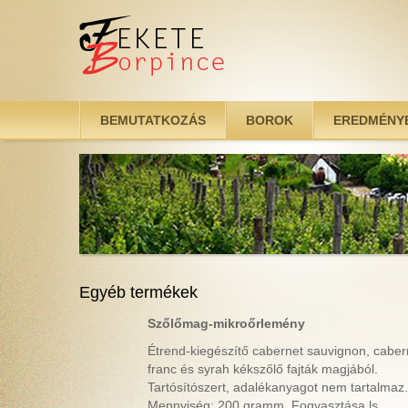
Ugrás a tartalomra
BEMUTATKOZÁS
BOROK
EREDMÉNY
Egyéb termékek
Szőlőmag-mikroőrlemény
Étrend-kiegészítő cabernet sauvignon, caber
franc és syrah kékszőlő fajták magjából.
Tartósítószert, adalékanyagot nem tartalmaz.
Mennyiség: 200 gramm. Fogyasztása ls