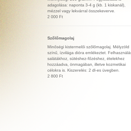
adagolása: naponta 3-4 g (kb. 1 kiskanál),
mézzel vagy lekvárral összekeverve.
2 000 Ft
Szőlőmagolaj
Minőségi kistermelői szőlőmagolaj. Mélyzöld
színű, ízvilága dióra emlékeztet. Felhasználá
salátákhoz, sütéshez-főzéshez, ételekhez
hozzáadva, önmagában, illetve kozmetikai
célokra is. Kiszerelés: 2 dl-es üvegben.
2 800 Ft