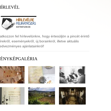
HÍRLEVÉL
ratkozzon fel hírlevelünkre, hogy értesüljön a pincét érintő
írekről, eseményekről, új borainkról, illetve aktuális
edvezményes ajánlatainkról!
FÉNYKÉPGALÉRIA