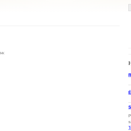
sa:
R
..
É
..
S
P
s
T