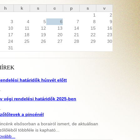
h
k
s
c
p
s
v
1
2
3
4
5
6
7
8
9
10
11
12
13
14
15
16
17
18
19
20
21
22
23
24
25
26
27
28
29
30
31
HÍREK
endelési határidők húsvét előtt
.
v végi rendelési határidők 2025-ben
.
zőlőlevek a pincénél
incénk elsősorban a borairól ismert, de aktuálisan
zőlőléből többféle is kapható...
ovább...