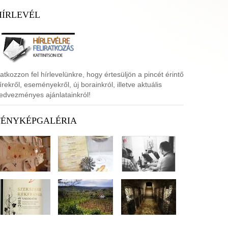
HÍRLEVÉL
ratkozzon fel hírlevelünkre, hogy értesüljön a pincét érintő
írekről, eseményekről, új borainkról, illetve aktuális
edvezményes ajánlatainkról!
FÉNYKÉPGALÉRIA