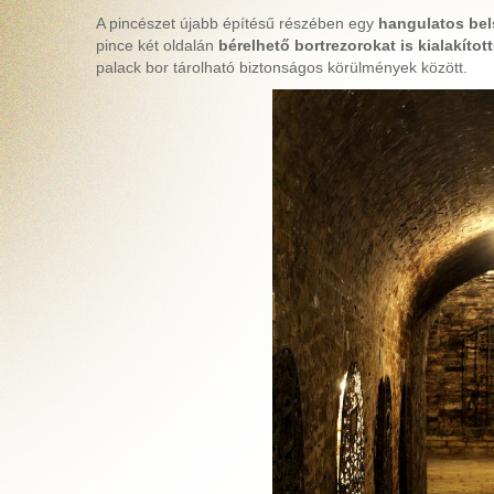
A pincészet újabb építésű részében egy
hangulatos bel
pince két oldalán
bérelhető bortrezorokat is kialakítot
palack bor tárolható biztonságos körülmények között.