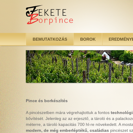
Ugrás a tartalomra
BEMUTATKOZÁS
BOROK
EREDMÉNY
Pince és borkészítés
A pincészetben mára végrehajtottuk a fontos
technológia
bővítését. Jelenleg az az erjesztő, a tároló és a palack
méterre, a tároló kapacitás 700 hl-re növekedett. A mosta
modern, de még emberléptékű, családias
pincészet s