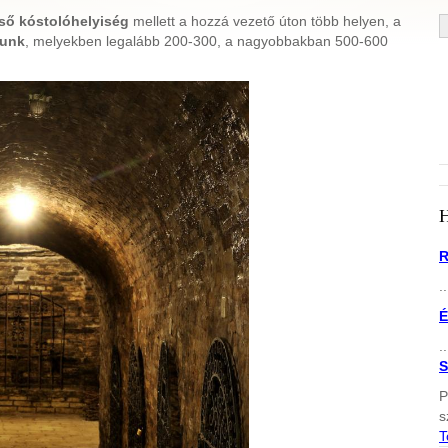
ső kóstolóhelyiség
mellett a hozzá vezető úton több helyen, a
tunk
, melyekben legalább 200-300, a nagyobbakban 500-600
R
..
É
..
S
P
s
T