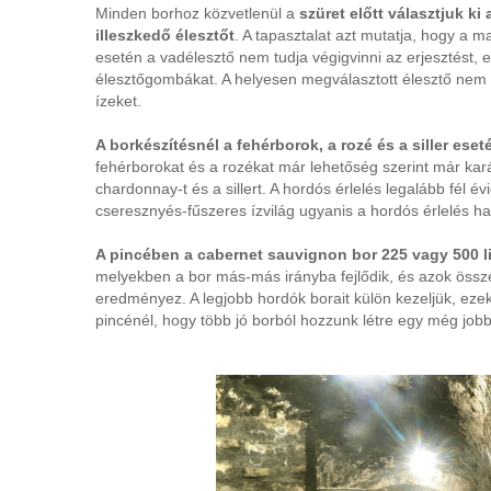
Minden borhoz közvetlenül a
szüret előtt választjuk ki
illeszkedő élesztőt
. A tapasztalat azt mutatja, hogy a m
esetén a vadélesztő nem tudja végigvinni az erjesztést, e
élesztőgombákat. A helyesen megválasztott élesztő nem vá
ízeket.
A borkészítésnél a fehérborok, a rozé és a siller ese
fehérborokat és a rozékat már lehetőség szerint már kar
chardonnay-t és a sillert. A hordós érlelés legalább fél é
cseresznyés-fűszeres ízvilág ugyanis a hordós érlelés hat
A pincében a cabernet sauvignon bor 225 vagy 500 li
melyekben a bor más-más irányba fejlődik, és azok össz
eredményez. A legjobb hordók borait külön kezeljük, ezek
pincénél, hogy több jó borból hozzunk létre egy még job