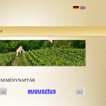
AT
ESEMÉNYNAPTÁR
augusztus
«
»