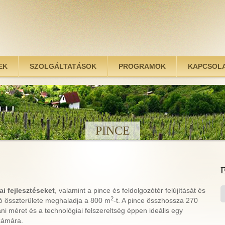
EK
SZOLGÁLTATÁSOK
PROGRAMOK
KAPCSOL
PINCE
i fejlesztéseket
, valamint a pince és feldolgozótér felújítását és
2
ozó összterülete meghaladja a 800 m
-t. A pince összhossza 270
ni méret és a technológiai felszereltség éppen ideális egy
zámára.