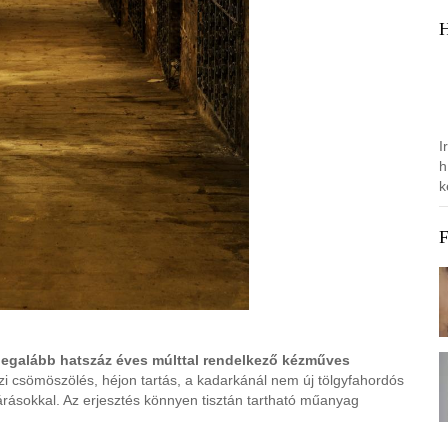
I
h
k
 legalább hatszáz éves múlttal rendelkező kézműves
ézi csömöszölés, héjon tartás, a kadarkánál nem új tölgyfahordós
árásokkal. Az erjesztés könnyen tisztán tartható műanyag