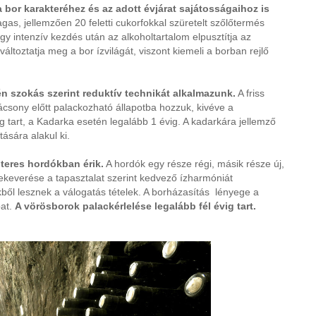
 a bor karakteréhez és az adott évjárat sajátosságaihoz is
agas, jellemzően 20 feletti cukorfokkal szüretelt szőlőtermés
gy intenzív kezdés után az alkoholtartalom elpusztítja az
ltoztatja meg a bor ízvilágát, viszont kiemeli a borban rejlő
tén szokás szerint reduktív technikát alkalmazunk.
A friss
ácsony előtt palackozható állapotba hozzuk, kivéve a
vig tart, a Kadarka esetén legalább 1 évig. A kadarkára jellemző
ására alakul ki.
teres hordókban érik.
A hordók egy része régi, másik része új,
ekeverése a tapasztalat szerint kedvező ízharmóniát
ből lesznek a válogatás tételek. A borházasítás lényege a
bat.
A vörösborok palackérlelése legalább fél évig tart.