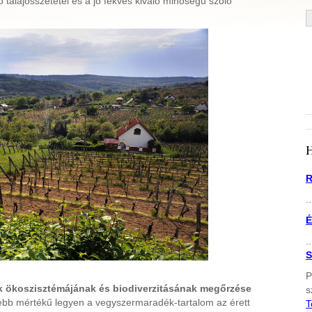
 talajösszetétel és a jó fekvés kiváló minőségű szőlő
R
..
É
..
S
P
ek ökoszisztémájának és biodiverzitásának megőrzése
s
isebb mértékű legyen a vegyszermaradék-tartalom az érett
T