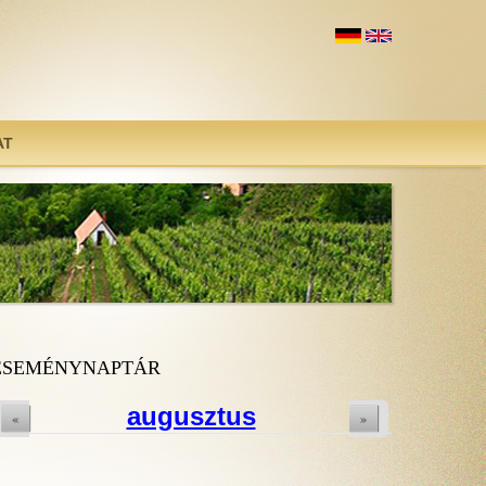
AT
ESEMÉNYNAPTÁR
augusztus
«
»