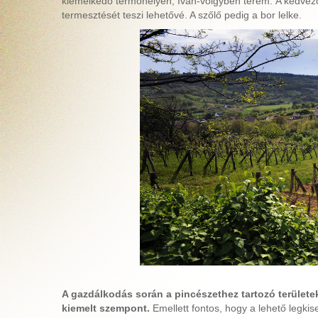
kiemelkedő termőhelyén, Iván-völgyben terem.
A kedvező
termesztését teszi lehetővé. A szőlő pedig a bor lelke.
A
gazdálkodás során a
pincészethez tartozó terület
kiemelt szempont.
Emellett fontos, hogy a lehető legk