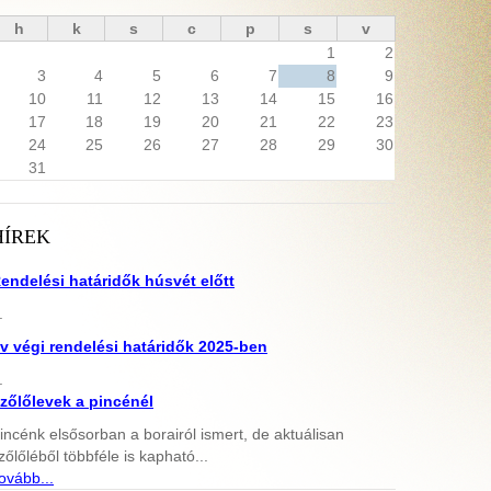
h
k
s
c
p
s
v
1
2
3
4
5
6
7
8
9
10
11
12
13
14
15
16
17
18
19
20
21
22
23
24
25
26
27
28
29
30
31
HÍREK
endelési határidők húsvét előtt
.
v végi rendelési határidők 2025-ben
.
zőlőlevek a pincénél
incénk elsősorban a borairól ismert, de aktuálisan
zőlőléből többféle is kapható...
ovább...