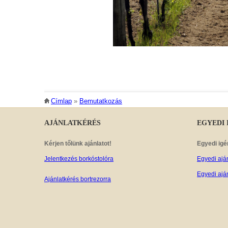
JELENLEGI HELY
Címlap
»
Bemutatkozás
AJÁNLATKÉRÉS
EGYEDI
Kérjen tőlünk ajánlatot!
Egyedi igé
Jelentkezés borkóstolóra
Egyedi ajá
Egyedi ajá
Ajánlatkérés bortrezorra