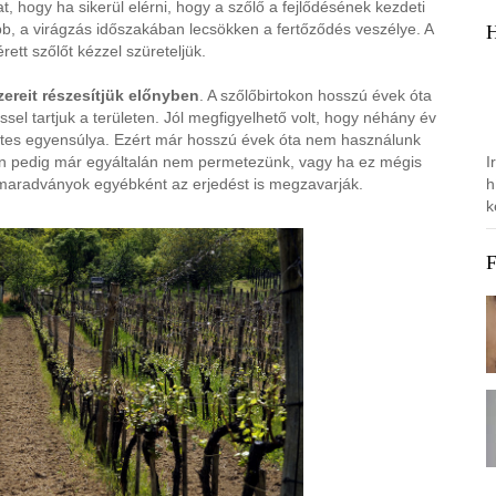
, hogy ha sikerül elérni, hogy a szőlő a fejlődésének kezdeti
, a virágzás időszakában lecsökken a fertőződés veszélye. A
ett szőlőt kézzel szüreteljük.
reit részesítjük előnyben
. A szőlőbirtokon hosszú évek óta
éssel tartjuk a területen. Jól megfigyelhető volt, hogy néhány év
zetes egyensúlya. Ezért már hosszú évek óta nem használunk
I
akban pedig már egyáltalán nem permetezünk, vagy ha ez mégis
h
rmaradványok egyébként az erjedést is megzavarják.
k