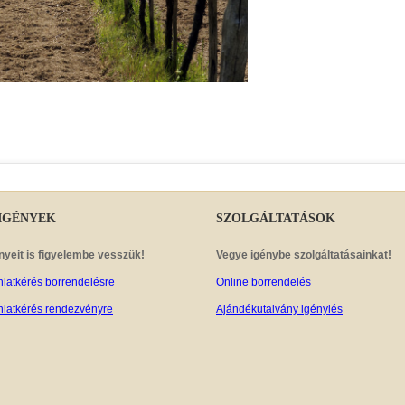
IGÉNYEK
SZOLGÁLTATÁSOK
nyeit is figyelembe vesszük!
Vegye igénybe szolgáltatásainkat!
nlatkérés borrendelésre
Online borrendelés
nlatkérés rendezvényre
Ajándékutalvány igénylés