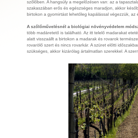
szőlőben. A hangsúly a megelőzésen van: az a tapasztalat
szakaszában erős és egészséges maradjon, akkor később
birtokon a gyomirtást lehetőleg kapálással végezzük, az ér
A szőlőművelésnél a biológiai növényvédelem módsze
több madáretető is található. Az itt telelő madarakat etet
alatt visszaállt a birtokon a madarak és rovarok termés
rovarölő szert és nincs rovarkár. A szüret előtti idősz
szükséges, akkor kizárólag ártalmatlan szerekkel. A sze