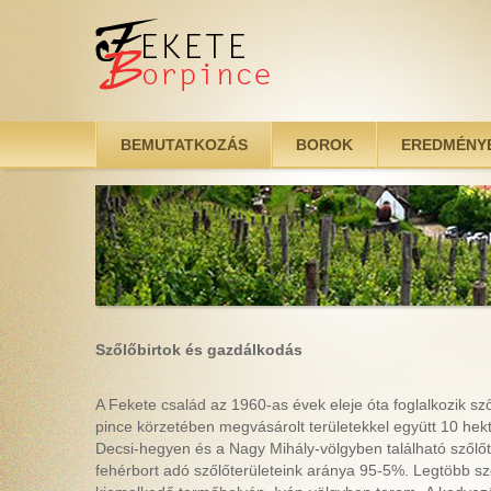
Ugrás a tartalomra
BEMUTATKOZÁS
BOROK
EREDMÉNY
Szőlőbirtok és gazdálkodás
A Fekete család az 1960-as évek eleje óta foglalkozik s
pince körzetében megvásárolt területekkel együtt 10 hekt
Decsi-hegyen és a Nagy Mihály-völgyben található szőlőt
fehérbort adó szőlőterületeink aránya 95-5%. Legtöbb sz