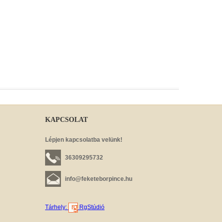
KAPCSOLAT
Lépjen kapcsolatba velünk!
36309295732
info@feketeborpince.hu
Tárhely:
RgStúdió