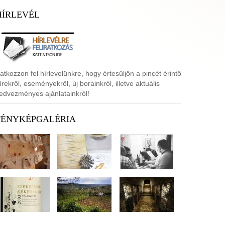
HÍRLEVÉL
ratkozzon fel hírlevelünkre, hogy értesüljön a pincét érintő
írekről, eseményekről, új borainkról, illetve aktuális
edvezményes ajánlatainkról!
FÉNYKÉPGALÉRIA