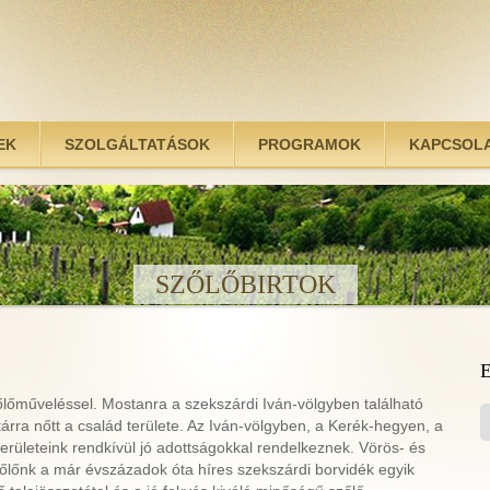
EK
SZOLGÁLTATÁSOK
PROGRAMOK
KAPCSOL
SZŐLŐBIRTOK
zőlőműveléssel. Mostanra a szekszárdi Iván-völgyben található
árra nőtt a család területe. Az Iván-völgyben, a Kerék-hegyen, a
erületeink rendkívül jó adottságokkal rendelkeznek. Vörös- és
őlőnk a már évszázadok óta híres szekszárdi borvidék egyik