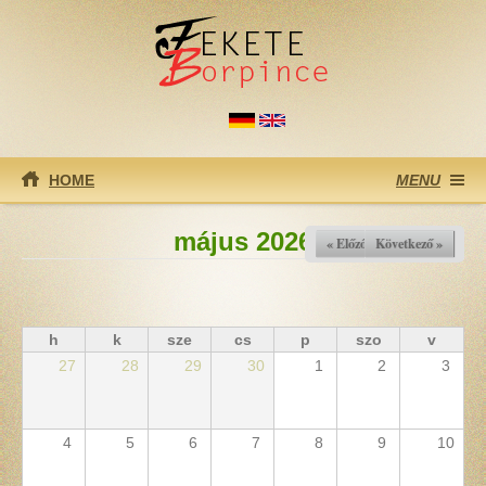
Ugrás a tartalomra
HOME
MENU
május 2026
« Előző
Következő »
h
k
sze
cs
p
szo
v
27
28
29
30
1
2
3
4
5
6
7
8
9
10