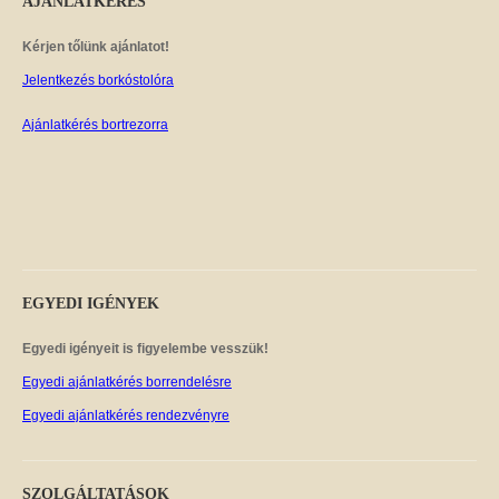
AJÁNLATKÉRÉS
Kérjen tőlünk ajánlatot!
Jelentkezés borkóstolóra
Ajánlatkérés bortrezorra
EGYEDI
IGÉNYEK
Egyedi igényeit is figyelembe vesszük!
Egyedi ajánlatkérés borrendelésre
Egyedi ajánlatkérés rendezvényre
SZOLGÁLTATÁSOK