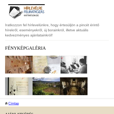
Iratkozzon fel hírlevelünkre, hogy értesüljön a pincét érintő
hírekről, eseményekről, új borainkról, illetve aktuális
kedvezményes ajánlatainkról!
FÉNYKÉPGALÉRIA
JELENLEGI HELY
Címlap