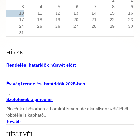
1
2
3
4
5
6
7
8
9
10
11
12
13
14
15
16
17
18
19
20
21
22
23
24
25
26
27
28
29
30
31
HÍREK
Rendelési határidők húsvét előtt
...
Év végi rendelési határidők 2025-ben
...
Szőlőlevek a pincénél
Pincénk elsősorban a borairól ismert, de aktuálisan szőlőléből
többféle is kapható...
Tovább...
HÍRLEVÉL