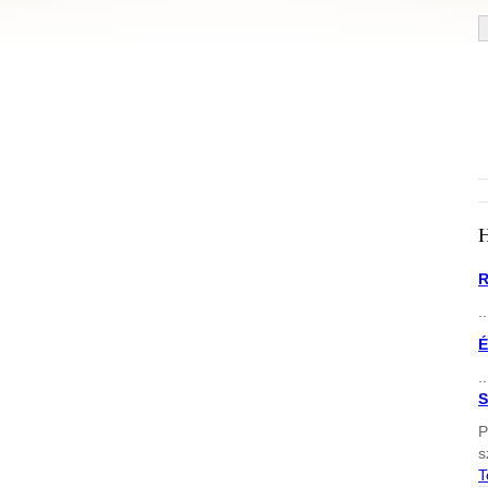
R
..
É
..
S
P
s
T