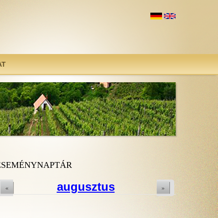
AT
ESEMÉNYNAPTÁR
augusztus
«
»