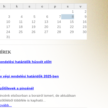
h
k
s
c
p
s
v
1
2
3
4
5
6
7
8
9
10
11
12
13
14
15
16
17
18
19
20
21
22
23
24
25
26
27
28
29
30
31
HÍREK
endelési határidők húsvét előtt
.
v végi rendelési határidők 2025-ben
.
zőlőlevek a pincénél
incénk elsősorban a borairól ismert, de aktuálisan
zőlőléből többféle is kapható...
ovább...