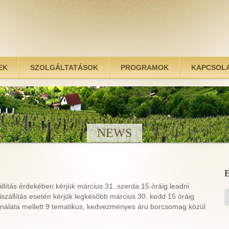
EK
SZOLGÁLTATÁSOK
PROGRAMOK
KAPCSOL
NEWS
állítás érdekében kérjük március 31. szerda 15 óráig leadni
szállítás esetén kérjük legkésőbb március 30. kedd 15 óráig
kínálata mellett 9 tematikus, kedvezményes áru borcsomag közül