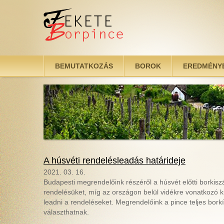
Ugrás a tartalomra
BEMUTATKOZÁS
BOROK
EREDMÉNY
A húsvéti rendelésleadás határideje
2021. 03. 16.
Budapesti megrendelőink részéről a húsvét előtti borkisz
rendelésüket, míg az országon belül vidékre vonatkozó ki
leadni a rendeléseket. Megrendelőink a pince teljes bor
választhatnak.