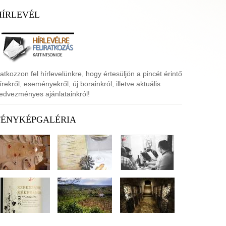
HÍRLEVÉL
ratkozzon fel hírlevelünkre, hogy értesüljön a pincét érintő
írekről, eseményekről, új borainkról, illetve aktuális
edvezményes ajánlatainkról!
FÉNYKÉPGALÉRIA